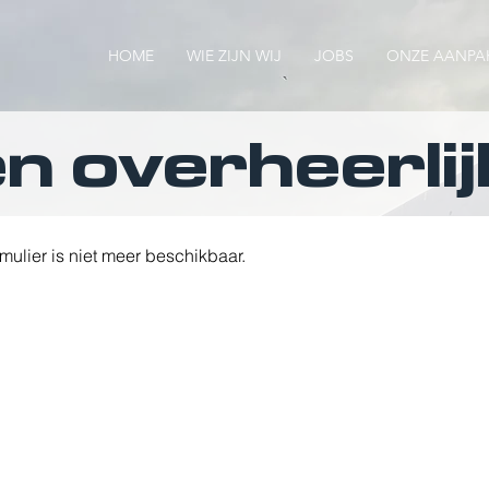
HOME
WIE ZIJN WIJ
JOBS
ONZE AANPA
n overheerlij
rmulier is niet meer beschikbaar.