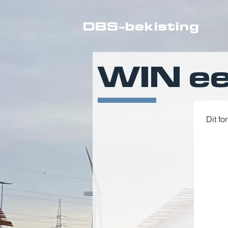
DBS-bekisting
WIN ee
Dit fo